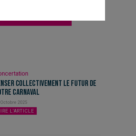
ble" par courriel
ncertation
enser collectivement le futur de
otre carnaval
 Octobre 2025
IRE L'ARTICLE