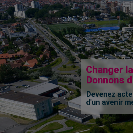
Changer la
Donnons du
Devenez acteu
d'un avenir me