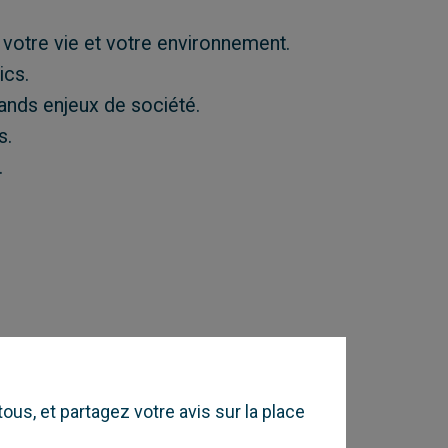
 votre vie et votre environnement.
ics.
rands enjeux de société.
s.
.
ous, et partagez votre avis sur la place