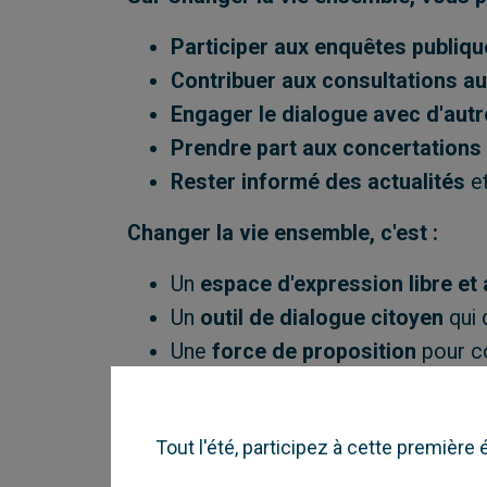
Participer aux enquêtes publiq
Contribuer aux consultations au
Engager le dialogue avec d'autr
Prendre part aux concertation
Rester informé des actualités
et
Changer la vie ensemble, c'est :
Un
espace d'expression libre et
Un
outil de dialogue citoyen
qui 
Une
force de proposition
pour co
Alors, qu'attendez-vous ?
Changer la
Tout l'été, participez à cette première