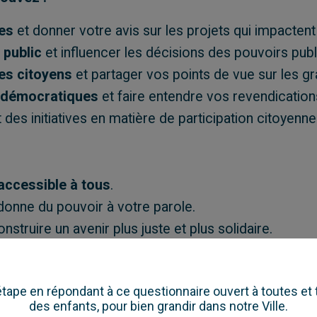
ues
et donner votre avis sur les projets qui impactent
 public
et influencer les décisions des pouvoirs publ
es citoyens
et partager vos points de vue sur les g
s démocratiques
et faire entendre vos revendication
 des initiatives en matière de participation citoyenne
 accessible à tous
.
donne du pouvoir à votre parole.
nstruire un avenir plus juste et plus solidaire.
 vie ensemble, c'est l'affaire de tous !
 étape en répondant à ce questionnaire ouvert à toutes et t
des enfants, pour bien grandir dans notre Ville.