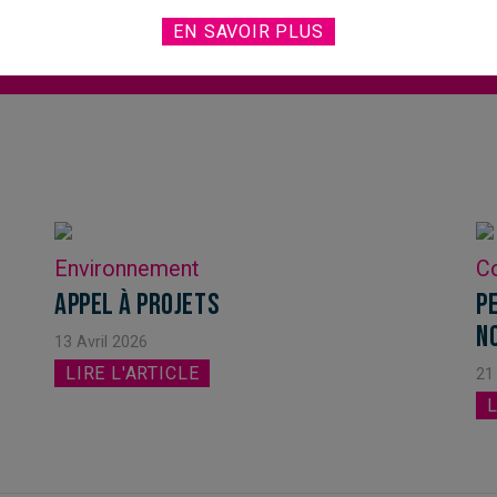
EN SAVOIR PLUS
nières actualités "Changer la vie ensem
Environnement
Co
APPEL À PROJETS
P
n
13 Avril 2026
LIRE L'ARTICLE
21
L