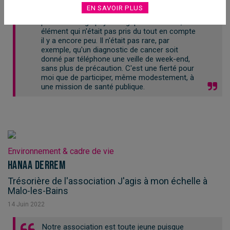
mon expérience de terrain, mon ressenti lors
EN SAVOIR PLUS
de la maladie, leur permet d'avancer dans la
prise en charge psychologique du malade, un
élément qui n'était pas pris du tout en compte
il y a encore peu. Il n'était pas rare, par
exemple, qu'un diagnostic de cancer soit
donné par téléphone une veille de week-end,
sans plus de précaution. C'est une fierté pour
moi que de participer, même modestement, à
une mission de santé publique.
Environnement & cadre de vie
Hanaa Derrem
Trésorière de l'association J'agis à mon échelle à
Malo-les-Bains
14
Juin
2022
Notre association est toute jeune puisque