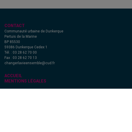
CONTACT
Communauté urbaine de Dunkerque
Pertuis de la Marine
BP 85530
59386 Dunkerque Cedex 1
Tél. : 03 28 62 70 00
Fax : 03 28 62 70 13
changerlavieensemble@cud.fr
ACCUEIL
MENTIONS LÉGALES
SUIVEZ-NOUS !