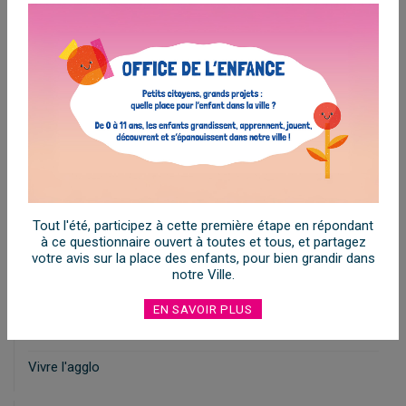
Atelier
7
Cadre de vie
11
Concertation
27
Éco-gagnant
2
Économie
2
Environnement
17
Habitat
1
Tout l'été, participez à cette première étape en répondant
Jeunesse
10
à ce questionnaire ouvert à toutes et tous, et partagez
votre avis sur la place des enfants, pour bien grandir dans
Pouvoir d'achat
2
notre Ville.
Restitution
3
EN SAVOIR PLUS
Tourisme
7
Vivre l'agglo
20