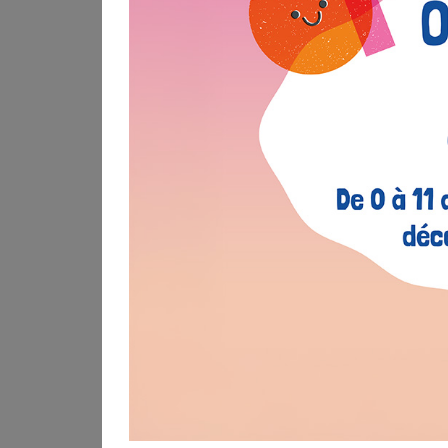
Exprimez-vous sur les mobilités du ter
La Communauté urbaine de Dunkerque 
les enjeux de mobilité.
C'est une instance de dialogue pour améli
A ce titre, elle souhaite y
associer des hab
mobilités du territoire
.
À quoi vous engagez-vous ?
Donner votre avis, poser des questio
Présence bénévole à 2 réunions par 
environ).
Vous êtes âgé.e d'au moins 18 ans révolus 
territoire de la CUD.
Nous vous attendons 
2026
pour un tirage au sort de 2 habitants