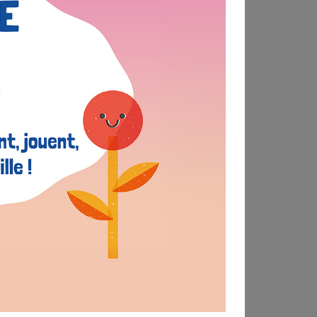
Tags populaires
#concertation
#environnement
#atelier
#vidéo
#rencontre
#éco-gagnant
#engagement
#témoignage
#lancement
#jeunesse
Dernières actualités
Concertation
Petits citoyens, grands projets !