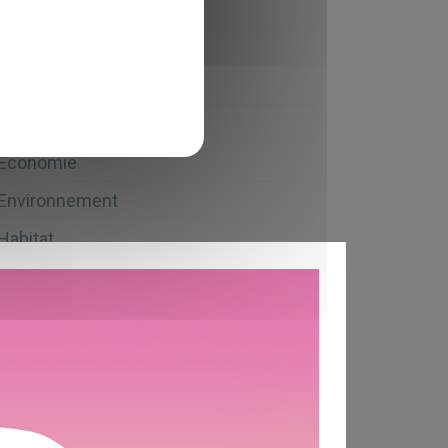
Atelier
7
Cadre de vie
11
Concertation
27
Éco-gagnant
2
Économie
2
Environnement
17
Habitat
1
Jeunesse
10
Pouvoir d'achat
2
Restitution
3
Tourisme
7
Vivre l'agglo
20