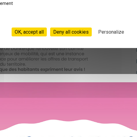
rement
OK, accept all
Deny all cookies
Personalize
NAIRES MOBILITÉ (APPEL À