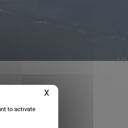
© CUD
X
Hide cookie banner
nt to activate
Thématiques
Toutes