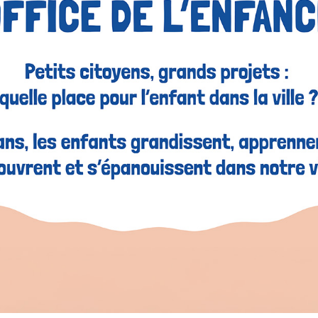
ritoire
renouvelle son comité des partenaires sur
orer les offres de transport et services associés.
itants aux décisions sur les transports et les
ns, partager vos idées pour améliorer les mobilités
an (dates communiquées à l'avance, prévoir 2h
à la date de fin de candidature et résidez sur le
votre candidature complète jusqu'au 3 août
 d'ici le 4 septembre.