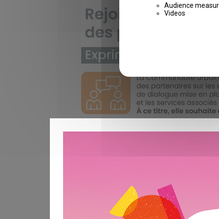
Audience measu
Videos
2
JUILLET
2026
Concertation
REJOINDRE LE COMITÉ DES PARTE
CANDIDATURE)