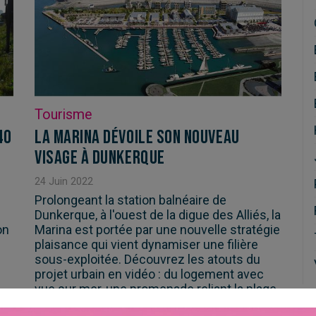
Tourisme
40
La Marina dévoile son nouveau
visage à Dunkerque
24
Juin
2022
Prolongeant la station balnéaire de
Dunkerque, à l'ouest de la digue des Alliés, la
on
Marina est portée par une nouvelle stratégie
plaisance qui vient dynamiser une filière
sous-exploitée. Découvrez les atouts du
projet urbain en vidéo : du logement avec
vue sur mer, une promenade reliant la plage
au centre-ville ou encore de l'animation dont