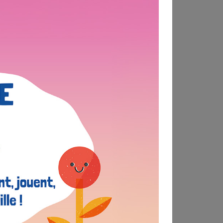
#concertation
#environnement
#atelier
#vidéo
#rencontre
#éco-gagnant
#engagement
#témoignage
#lancement
#jeunesse
Dernières actualités
Concertation
Petits citoyens, grands projets !
21 Juillet 2026