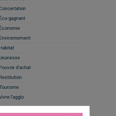
Concertation
27
Éco-gagnant
2
Économie
2
Environnement
17
Habitat
1
Jeunesse
10
Pouvoir d'achat
2
Restitution
3
Tourisme
7
Vivre l'agglo
20
Tags populaires