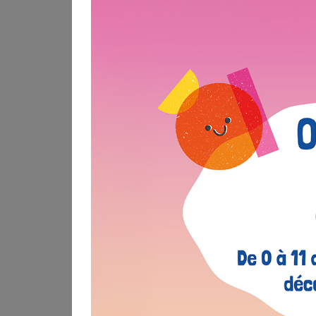
LIRE L'ARTICLE
Jeunesse
Assises de la Jeunesse #2 : Des
échanges et des idées !
31
Mai
2022