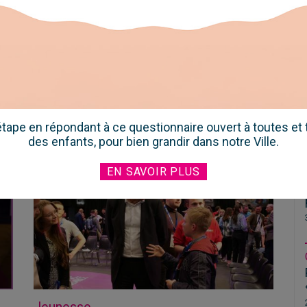
7
Retour sur les Assises de la Jeunesse le 7
s
mai dernier au Kursaal de Dunkerque. Plus
t
de 500 jeunes ont assisté aux plénières et
ateliers. L'objectif ? Créer des échanges
us.
entre les jeunes et les professionnels pour
faire émerger des idées.
LIRE L'ARTICLE
 étape en répondant à ce questionnaire ouvert à toutes et t
des enfants, pour bien grandir dans notre Ville.
EN SAVOIR PLUS