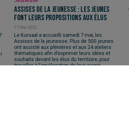
Jeunesse
Assises de la Jeunesse : les jeunes
font leurs propositions aux élus
17
Mai
2022
7
Le Kursaal a accueilli samedi 7 mai, les
Assises de la jeunesse. Plus de 500 jeunes
ont assisté aux plénières et aux 24 ateliers
u
thématiques afin d'exprimer leurs idées et
souhaits devant les élus du territoire, pour
travailler à l'amélioration de leur avenir.
LIRE L'ARTICLE
revious
Next
1 / 3
»