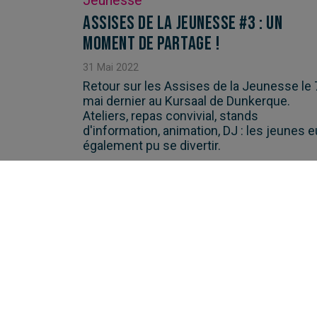
Jeunesse
Assises de la Jeunesse #3 : Un
moment de partage !
31
Mai
2022
Retour sur les Assises de la Jeunesse le 
mai dernier au Kursaal de Dunkerque.
Ateliers, repas convivial, stands
d'information, animation, DJ : les jeunes e
également pu se divertir.
LIRE L'ARTICLE
P
«