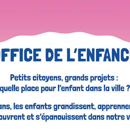
profitera toute l'agglomération, le tout,
autour d'un port de plaisance réinventé.
LIRE L'ARTICLE
Jeunesse
Assises de la Jeunesse #1 : Une
forte mobilisation des jeunes !
31
Mai
2022