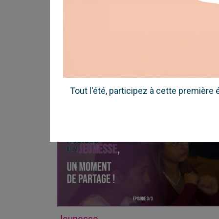
Retour sur les Assises de la Jeunesse le 
mai dernier au Kursaal de Dunkerque. Plu
de 500 jeunes ont assisté aux plénières e
ateliers. Beaucoup d'idées ont été
restituées en fin de journée devant les él
LIRE L'ARTICLE
Tout l'été, participez à cette première