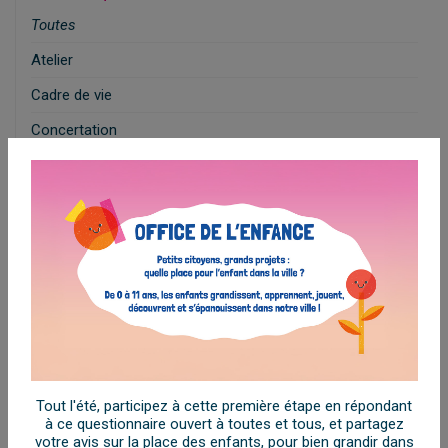
Toutes
Atelier
7
Cadre de vie
11
Concertation
27
Éco-gagnant
2
Économie
2
Environnement
17
Habitat
1
Jeunesse
10
Pouvoir d'achat
2
Restitution
3
Tout l'été, participez à cette première étape en répondant
Tourisme
7
à ce questionnaire ouvert à toutes et tous, et partagez
votre avis sur la place des enfants, pour bien grandir dans
Vivre l'agglo
20