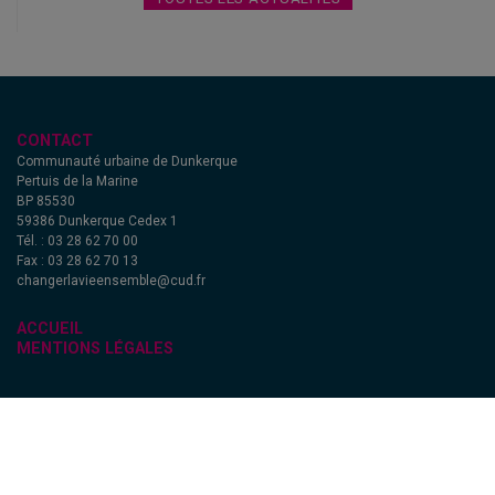
CONTACT
Communauté urbaine de Dunkerque
Pertuis de la Marine
BP 85530
59386 Dunkerque Cedex 1
Tél. : 03 28 62 70 00
Fax : 03 28 62 70 13
changerlavieensemble@cud.fr
ACCUEIL
MENTIONS LÉGALES
SUIVEZ-NOUS !