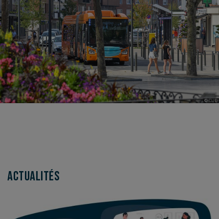
© CUD
© CUD
Actualités