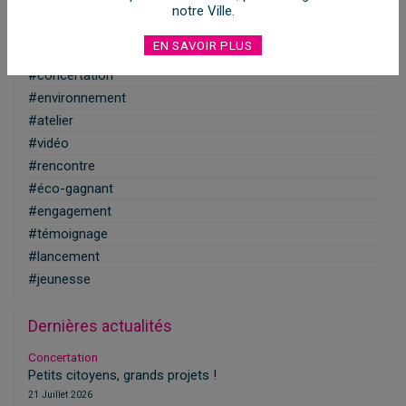
notre Ville.
EN SAVOIR PLUS
Tags populaires
#concertation
#environnement
#atelier
#vidéo
#rencontre
#éco-gagnant
#engagement
#témoignage
#lancement
#jeunesse
Dernières actualités
Concertation
Petits citoyens, grands projets !
21 Juillet 2026