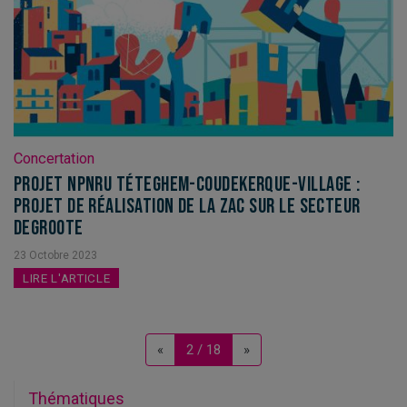
Concertation
Projet NPNRU Téteghem-Coudekerque-Village :
projet de réalisation de la ZAC sur le secteur
Degroote
23
Octobre
2023
LIRE L'ARTICLE
Previous
Next
«
2 / 18
»
Thématiques