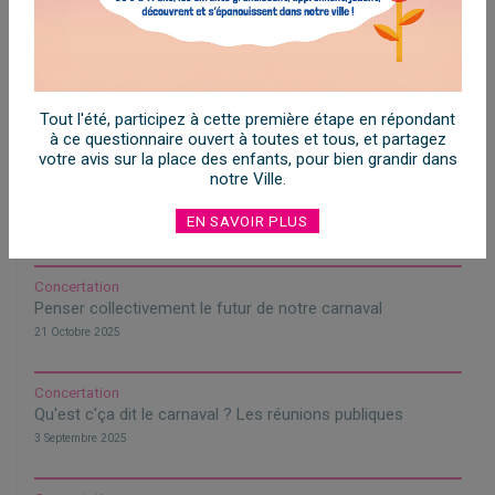
Dernières actualités
Concertation
Petits citoyens, grands projets !
Tout l'été, participez à cette première étape en répondant
21 Juillet 2026
à ce questionnaire ouvert à toutes et tous, et partagez
votre avis sur la place des enfants, pour bien grandir dans
notre Ville.
Environnement
APPEL À PROJETS
EN SAVOIR PLUS
13 Avril 2026
Concertation
Penser collectivement le futur de notre carnaval
21 Octobre 2025
Concertation
Qu'est c'ça dit le carnaval ? Les réunions publiques
3 Septembre 2025