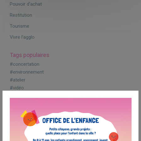
Pouvoir d'achat
2
Restitution
3
Tourisme
7
Vivre l'agglo
20
Tags populaires
#concertation
#environnement
#atelier
#vidéo
#rencontre
#éco-gagnant
#engagement
#témoignage
#lancement
#jeunesse