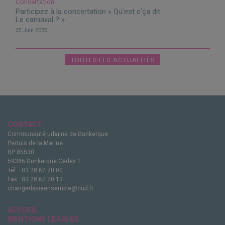
Concertation
Participez à la concertation «
Qu'est c'ça dit
Le carnaval ?
»
25 Juin 2025
TOUTES LES ACTUALITÉS
CONTACT
Communauté urbaine de Dunkerque
Pertuis de la Marine
BP 85530
59386 Dunkerque Cedex 1
Tél. : 03 28 62 70 00
Fax : 03 28 62 70 13
changerlavieensemble@cud.fr
ACCUEIL
MENTIONS LÉGALES