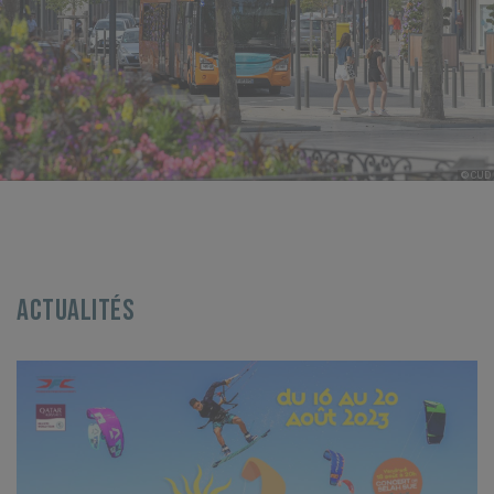
© CUD
© CUD
Actualités