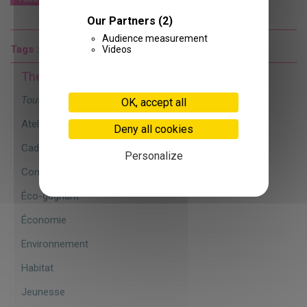
Our Partners
(2)
Audience measurement
Tags :
#évènement
#sport
#tourisme
Videos
Thématiques
Toutes
OK, accept all
Atelier
7
Deny all cookies
Cadre de vie
11
Personalize
Concertation
27
Éco-gagnant
2
Économie
2
Environnement
17
Habitat
1
Jeunesse
10